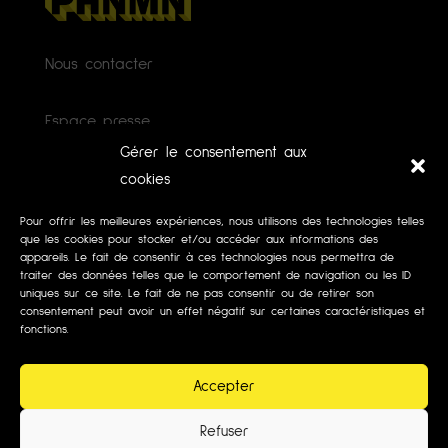
Nous contacter
Espace presse
Gérer le consentement aux
Mécénat
cookies
Pour offrir les meilleures expériences, nous utilisons des technologies telles
Faire un don
que les cookies pour stocker et/ou accéder aux informations des
appareils. Le fait de consentir à ces technologies nous permettra de
traiter des données telles que le comportement de navigation ou les ID
Mentions légales
uniques sur ce site. Le fait de ne pas consentir ou de retirer son
consentement peut avoir un effet négatif sur certaines caractéristiques et
fonctions.
Politiques de cookies (UE)
Accepter
Refuser