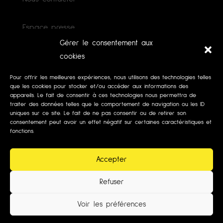
Espace presse
Gérer le consentement aux
Mécénat
cookies
Pour offrir les meilleures expériences, nous utilisons des technologies telles
Faire un don
que les cookies pour stocker et/ou accéder aux informations des
appareils. Le fait de consentir à ces technologies nous permettra de
traiter des données telles que le comportement de navigation ou les ID
Mentions légales
uniques sur ce site. Le fait de ne pas consentir ou de retirer son
consentement peut avoir un effet négatif sur certaines caractéristiques et
fonctions.
Politiques de cookies (UE)
Accepter
Refuser
Voir les préférences