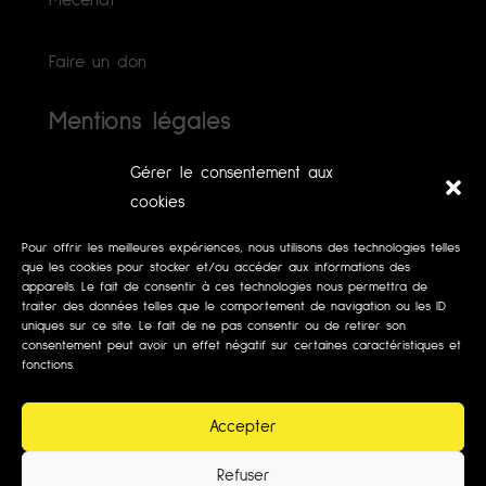
Mécénat
Faire un don
Mentions légales
Gérer le consentement aux
Politiques de cookies (UE)
cookies
Pour offrir les meilleures expériences, nous utilisons des technologies telles
que les cookies pour stocker et/ou accéder aux informations des
appareils. Le fait de consentir à ces technologies nous permettra de
traiter des données telles que le comportement de navigation ou les ID
uniques sur ce site. Le fait de ne pas consentir ou de retirer son
consentement peut avoir un effet négatif sur certaines caractéristiques et
fonctions.
Accepter
Refuser